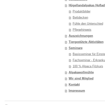
Hügellandalpakas Hofla
Produktbilder
Bettdecken
Fühle den Unterschied
Pflegehinweis
Auszeichnungen
Tiergestützte Aktivitäten
Seminare
Basisseminar für Einste
Fachseminar - Erkrank
100 % Alpaca Filzkurs
Alpakawollmühle
Wir sind Mitglied
Kontakt
Impressum