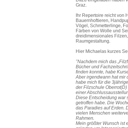
Graz.
Ihr Repertoire reicht von
Bauernhoftieren, Handpu
Vögel, Schmetterlinge, Fo
Färben von Wolle und Seid
dreidimensionales Filzen,
Raumgestaltung.
Hier Michaelas kurzes Selb
"Nachdem mich das „Filzfi
Bücher und Fachzeitschrift
finden konnte, habe Kurse 
Aber irgendwann hat mir d
habe mich für die 3jährig
der Filzschule Oberrot(D)
einer Abschlussausstellu
Diese Entscheidung war si
getroffen habe. Die Woche
das Paradies auf Erden. 
vielen Menschen weiterve
Rahmen.
Mein größter Wunsch ist es