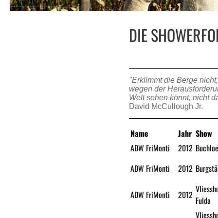
DIE SHOWERFOL
"Erklimmt die Berge nicht
wegen der Herausforderung
Welt sehen könnt, nicht da
David McCullough Jr.
Name
Jahr
Show
ADW FriMonti
2012
Buchlo
ADW FriMonti
2012
Burgstä
Vliessh
ADW FriMonti
2012
Fulda
Vliessh